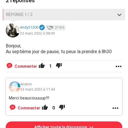
2 réponses
RÉPONSE 1 / 2
Andy31200
27 816
23 mars 2022 à 08:09
Bonjour,
Au septième jour de pause, tu peux la prendre à 8h30
1
Commenter
Anatrm
23 mars 2022 à 11:44
Merci beaucouuuup!!!
0
Commenter
Afficher toute la discussion