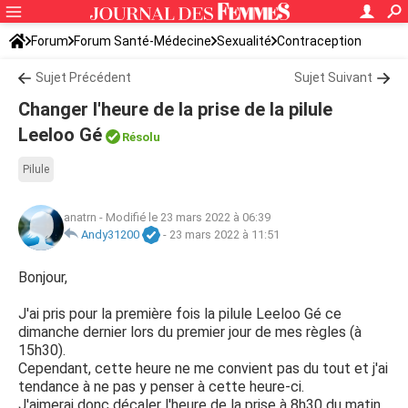
Forum
Forum Santé-Médecine
Sexualité
Contraception
Sujet Précédent
Sujet Suivant
Changer l'heure de la prise de la pilule
Leeloo Gé
Résolu
Pilule
anatrn
-
Modifié le 23 mars 2022 à 06:39
Andy31200
-
23 mars 2022 à 11:51
Bonjour,
J'ai pris pour la première fois la pilule Leeloo Gé ce
dimanche dernier lors du premier jour de mes règles (à
15h30).
Cependant, cette heure ne me convient pas du tout et j'ai
tendance à ne pas y penser à cette heure-ci.
J'aimerai donc décaler l'heure de la prise à 8h30 du matin