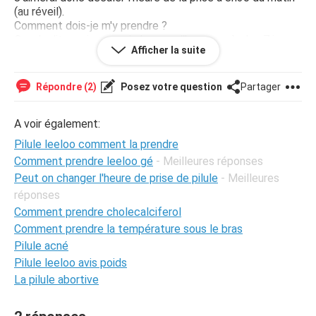
(au réveil).
Comment dois-je m'y prendre ?
On m'a dit que je pourrai changer d'heure après les 7 jours
Afficher la suite
de pause. Est-ce vrai? N'y-a-t-il pas de risque ? En
sachant qu'il ne faut pas dépasser les 12h avec cette
pilule.
Répondre (2)
Posez votre question
Partager
Merci pour vos réponses
A voir également:
Pilule leeloo comment la prendre
Comment prendre leeloo gé
- Meilleures réponses
Peut on changer l'heure de prise de pilule
- Meilleures
réponses
Comment prendre cholecalciferol
Comment prendre la température sous le bras
Pilule acné
Pilule leeloo avis poids
La pilule abortive