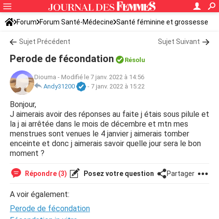
Forum
Forum Santé-Médecine
Santé féminine et grossesse
Ovulation
Sujet Précédent
Sujet Suivant
Perode de fécondation
Résolu
Diouma
-
Modifié le 7 janv. 2022 à 14:56
Andy31200
-
7 janv. 2022 à 15:22
Bonjour,
J aimerais avoir des réponses au faite j étais sous pilule et
la j ai arrêtée dans le mois de décembre et mtn mes
menstrues sont venues le 4 janvier j aimerais tomber
enceinte et donc j aimerais savoir quelle jour sera le bon
moment ?
Répondre (3)
Posez votre question
Partager
A voir également:
Perode de fécondation