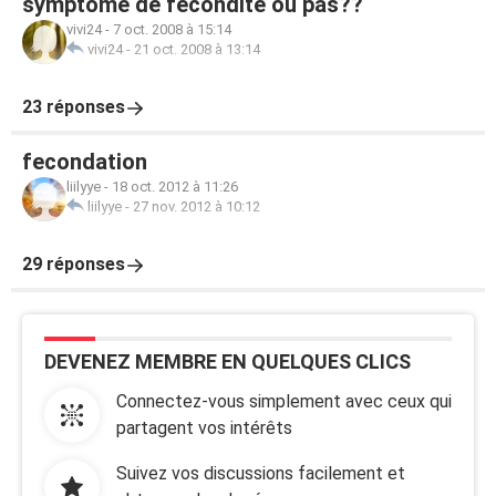
symptome de fécondité ou pas??
vivi24
-
7 oct. 2008 à 15:14
vivi24
-
21 oct. 2008 à 13:14
23 réponses
fecondation
liilyye
-
18 oct. 2012 à 11:26
liilyye
-
27 nov. 2012 à 10:12
29 réponses
DEVENEZ MEMBRE EN QUELQUES CLICS
Connectez-vous simplement avec ceux qui
partagent vos intérêts
Suivez vos discussions facilement et