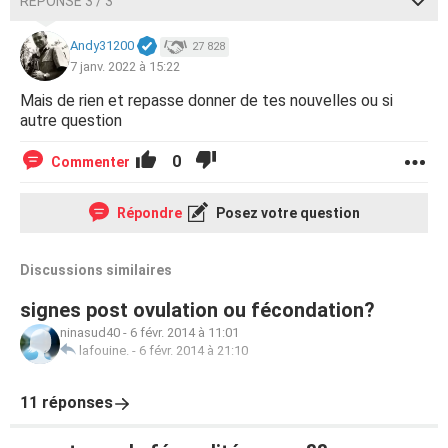
RÉPONSE 3 / 3
Andy31200
27 828
7 janv. 2022 à 15:22
Mais de rien et repasse donner de tes nouvelles ou si
autre question
0
Commenter
Répondre
Posez votre question
Discussions similaires
signes post ovulation ou fécondation?
ninasud40
-
6 févr. 2014 à 11:01
lafouine.
-
6 févr. 2014 à 21:10
11 réponses