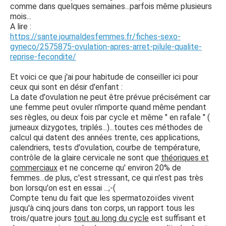
comme dans quelques semaines...parfois même plusieurs
mois...
A lire :
https://sante.journaldesfemmes.fr/fiches-sexo-
gyneco/2575875-ovulation-apres-arret-pilule-qualite-
reprise-fecondite/
Et voici ce que j'ai pour habitude de conseiller ici pour
ceux qui sont en désir d'enfant :
La date d'ovulation ne peut être prévue précisément car
une femme peut ovuler n'importe quand même pendant
ses règles, ou deux fois par cycle et même " en rafale " (
jumeaux dizygotes, triplés...)...toutes ces méthodes de
calcul qui datent des années trente, ces applications,
calendriers, tests d'ovulation, courbe de température,
contrôle de la glaire cervicale ne sont que
théoriques et
commerciaux
et ne concerne qu' environ 20% de
femmes...de plus, c'est stressant, ce qui n'est pas très
bon lorsqu'on est en essai ...;-(
Compte tenu du fait que les spermatozoïdes vivent
jusqu'à cinq jours dans ton corps, un rapport tous les
trois/quatre jours
tout au long du cycle
est suffisant et