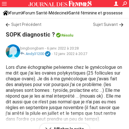
Forum
Forum Santé-Médecine
Santé féminine et grossesse
Tomber enceinte
Sujet Précédent
Sujet Suivant
SOPK diagnostic ?
Résolu
bingbongbam
-
6 janv. 2022 à 20:28
Andy31200
-
12 janv. 2022 à 20:27
Lors d'une échographie pelvienne chez le gynécologue on
me dit que j'ai les ovaires polykystiques (25 follicules sur
chaque ovaire). Je dis à ma gynécologue que j'avais fait
des analyses pour voir pourquoi j'ai ce problème. (les
analyses sont bonnes : tyroïde, prolactine etc …) Elle me
répond que je les ai mal interprété … (mouais ok) . Elle me
dit aussi que ce n'est pas normal que je n'ai pas eu mes
règles en septembre jusque novembre (il faut savoir que
j'ai arrêté la pilule en juillet et le temps que tout rentre
dans l'ordre ça peut prendre un peu de temps).