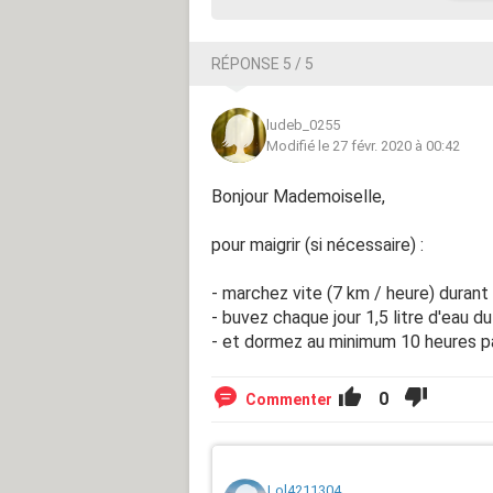
RÉPONSE 5 / 5
ludeb_0255
Modifié le 27 févr. 2020 à 00:42
Bonjour Mademoiselle,
pour maigrir (si nécessaire) :
- marchez vite (7 km / heure) durant 
- buvez chaque jour 1,5 litre d'eau du
- et dormez au minimum 10 heures pa
0
Commenter
Lol4211304