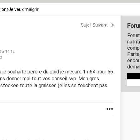
tion
Je veux maigrir
Foru
Sujet Suivant
Forum
nutrit
compo
0 à 14:12
Parta
50
encou
démar
 je souhaite perdre du poid je mesure 1m64 pour 56
rons donner moi tout vos conseil svp. Mon gros
stockes toute la graisses (elles se touchent pas