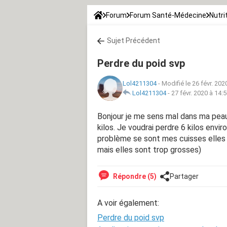
Forum
Forum Santé-Médecine
Nutri
Sujet Précédent
Perdre du poid svp
Lol4211304
-
Modifié le 26 févr. 202
Lol4211304
-
27 févr. 2020 à 14:
Bonjour je me sens mal dans ma peau
kilos. Je voudrai perdre 6 kilos envi
problème se sont mes cuisses elles 
mais elles sont trop grosses)
Répondre (5)
Partager
A voir également:
Perdre du poid svp