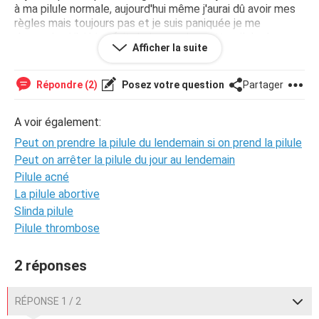
à ma pilule normale, aujourd'hui même j'aurai dû avoir mes
règles mais toujours pas et je suis paniquée je me
demande si j'ai bien fait de la prendre cette pilule du
Afficher la suite
lendemain ou s'il fallait pas, j'aimerai savoir s'il y a des
chances pour que je sois enceinte merci de vos réponses
Répondre (2)
Posez votre question
Partager
A voir également:
Peut on prendre la pilule du lendemain si on prend la pilule
Peut on arrêter la pilule du jour au lendemain
Pilule acné
La pilule abortive
Slinda pilule
Pilule thrombose
2 réponses
RÉPONSE 1 / 2