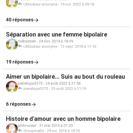
Utilisateur anonyme
-
19 oct. 2022 à 09:18
40 réponses
Séparation avec une femme bipolaire
rsebastien
-
24 nov. 2014 à 18:39
Utilisateur anonyme
-
13 sept. 2018 à 11:16
19 réponses
Aimer un bipolaire... Suis au bout du rouleau
penelope3375
-
24 août 2022 à 21:58
penelope3375
-
25 août 2022 à 21:19
6 réponses
Histoire d'amour avec un homme bipolaire
philocoeur
-
31 mai 2015 à 01:35
choupinette
-
29 avr. 2018 à 18:35