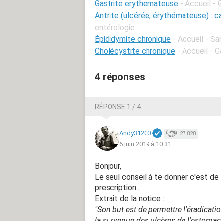
Gastrite erythemateuse
- Accueil -
Antrite (ulcérée, érythémateuse) : 
entérologie
Épididymite chronique
- Accueil - S
Cholécystite chronique
- Accueil - 
4 réponses
RÉPONSE 1 / 4
Andy31200
27 828
6 juin 2019 à 10:31
Bonjour,
Le seul conseil à te donner c'est de
prescription...
Extrait de la notice :
"Son but est de permettre l'éradicati
la survenue des ulcères de l'estoma