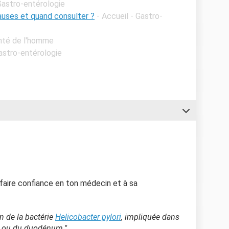
 Gastro-entérologie
causes et quand consulter ?
- Accueil - Gastro-
anté de l'homme
Gastro-entérologie
 faire confiance en ton médecin et à sa
on de la bactérie
Helicobacter pylori
, impliquée dans
c ou du duodénum."