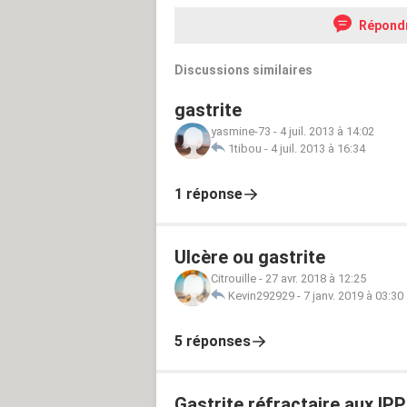
Répond
Discussions similaires
gastrite
yasmine-73
-
4 juil. 2013 à 14:02
1tibou
-
4 juil. 2013 à 16:34
1 réponse
Ulcère ou gastrite
Citrouille
-
27 avr. 2018 à 12:25
Kevin292929
-
7 janv. 2019 à 03:30
5 réponses
Gastrite réfractaire aux IPP