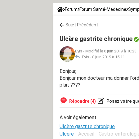
Forum
Forum Santé-Médecine
Symp
Sujet Précédent
Ulcère gastrite chronique
Eyis
-
Modifié le 6 juin 2019 à 10:23
Eyis -
8 juin 2019 à 15:11
Bonjour,
Bonjour mon docteur ma donner l'ord
plait ????
Répondre (4)
Posez votre qu
A voir également:
Ulcère gastrite chronique
Ulcere
- Accueil - Gastro-entérologi