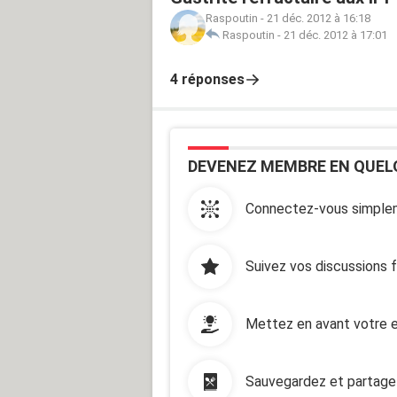
Raspoutin
-
21 déc. 2012 à 16:18
Raspoutin
-
21 déc. 2012 à 17:01
4 réponses
DEVENEZ MEMBRE EN QUEL
Connectez-vous simplem
Suivez vos discussions 
Mettez en avant votre e
Sauvegardez et partage