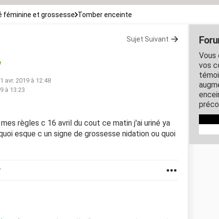
 féminine et grossesse
Tomber enceinte
Foru
Sujet Suivant
Vous 
é
vos c
témoi
1 avr. 2019 à 12:48
augme
19 à 13:23
encein
préco
es règles c 16 avril du cout ce matin j'ai uriné ya
 quoi esque c un signe de grossesse nidation ou quoi
r