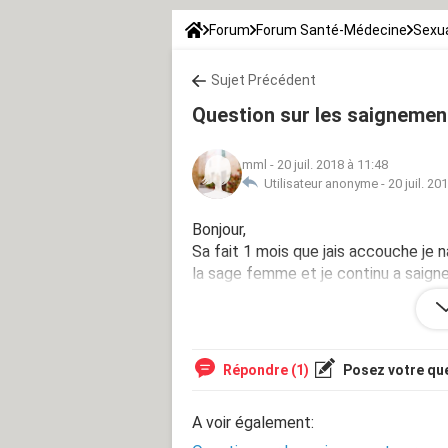
Forum
Forum Santé-Médecine
Sexua
Sujet Précédent
Question sur les saigneme
mml
-
20 juil. 2018 à 11:48
Utilisateur anonyme -
20 juil. 20
Bonjour,
Sa fait 1 mois que jais accouche je na
la sage femme et je continu a saigner
normale ou pas car 1 mois je trouve s
durer si lomptemps sof quanr jais f
Répondre (1)
Posez votre qu
A voir également: