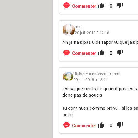
0
Commenter
mml
20 juil. 2018 à 12:16
Nn je nais pas u de rapor vu que jais
0
Commenter
Utilisateur anonyme
>
mml
20 juil. 2018 à 12:44
les saignements ne gênent pas les rap
donc pas de soucis.
tu continues comme prévu... si les s
point.
0
Commenter