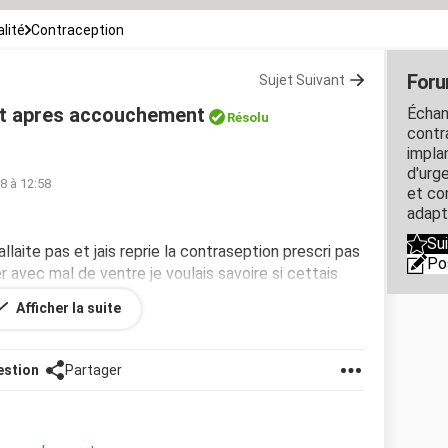
lité
Contraception
Foru
Sujet Suivant
nt apres accouchement
Échan
Résolu
contra
impla
d'urg
18 à 12:58
et co
adapt
Su
llaite pas et jais reprie la contraseption prescri pas
Po
 avec mal de ventre je voulais savoire si cettais
a lomp jais deja 3 autre enfants et sa na jamais
Afficher la suite
ait mon emoragie
estion
Partager