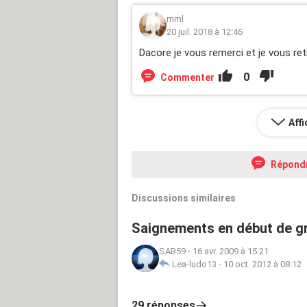
mml
20 juil. 2018 à 12:46
Dacore je vous remerci et je vous re
0
Commenter
Aff
Répond
Discussions similaires
Saignements en début de gr
SAB59
-
16 avr. 2009 à 15:21
Lea-ludo13
-
10 oct. 2012 à 08:12
29 réponses