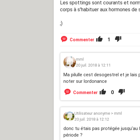
Les spottings sont courants et norm
corps à s'habituer aux hormones de 
;)
1
Commenter
mml
20 juil. 2018 à 12:11
Ma pilulle cest desogestrel et je la
noter sur lordonance
0
Commenter
Utilisateur anonyme
>
mml
20 juil. 2018 à 12:12
donc tu étais pas protégée jusqu'au 
période ?