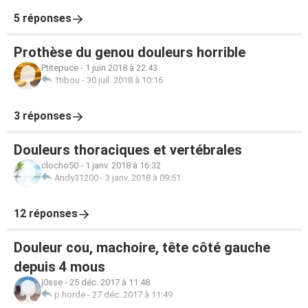
5 réponses
Prothèse du genou douleurs horrible
Ptitepuce
-
1 juin 2018 à 22:43
1tibou
-
30 juil. 2018 à 10:16
3 réponses
Douleurs thoraciques et vertébrales
clocho50
-
1 janv. 2018 à 16:32
Andy31200
-
3 janv. 2018 à 09:51
12 réponses
Douleur cou, machoire, tête côté gauche
depuis 4 mous
j0sse
-
25 déc. 2017 à 11:48
p.horde
-
27 déc. 2017 à 11:49