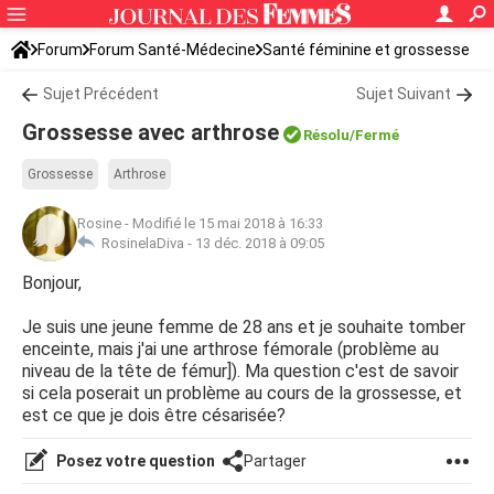
Forum
Forum Santé-Médecine
Santé féminine et grossesse
Tomber enceinte
Sujet Précédent
Sujet Suivant
Grossesse avec arthrose
Résolu/Fermé
Grossesse
Arthrose
Rosine
-
Modifié le 15 mai 2018 à 16:33
RosinelaDiva -
13 déc. 2018 à 09:05
Bonjour,
Je suis une jeune femme de 28 ans et je souhaite tomber
enceinte, mais j'ai une arthrose fémorale (problème au
niveau de la tête de fémur]). Ma question c'est de savoir
si cela poserait un problème au cours de la grossesse, et
est ce que je dois être césarisée?
Posez votre question
Partager