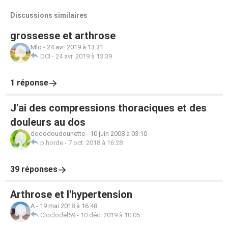
Discussions similaires
grossesse et arthrose
Mlo
-
24 avr. 2019 à 13:31
DCI
-
24 avr. 2019 à 13:39
1 réponse
J'ai des compressions thoraciques et des
douleurs au dos
dododoudounette
-
10 juin 2008 à 03:10
p.horde
-
7 oct. 2018 à 16:28
39 réponses
Arthrose et l'hypertension
A
-
19 mai 2018 à 16:48
Cloclodel59
-
10 déc. 2019 à 10:05