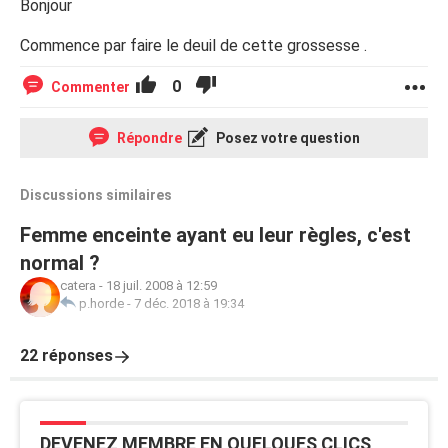
Bonjour
Commence par faire le deuil de cette grossesse .
0
Commenter
Répondre
Posez votre question
Discussions similaires
Femme enceinte ayant eu leur règles, c'est
normal ?
catera
-
18 juil. 2008 à 12:59
p.horde
-
7 déc. 2018 à 19:34
22 réponses
DEVENEZ MEMBRE EN QUELQUES CLICS