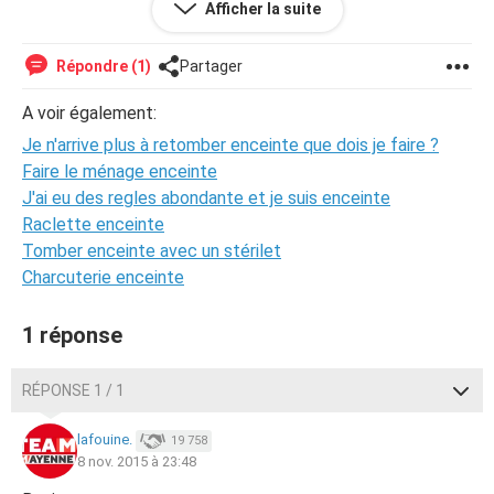
Afficher la suite
seule. J'aimerais retomber
enceinte
mais je n'y arrive plus.
Apres lavortement j'ai commencer à prendre pillule Nora
et apres j'ai fais une grosse dépression et j'ai avalé la
Répondre (1)
Partager
pillule entière ce qui fais que j'ai eu 3 fois mes règles et
mtn j'ai arêter de la prendre mais je ne fais pas l'amour
A voir également:
très rare mais j'aimerais retomber enceinte que faire ?
Je n'arrive plus à retomber enceinte que dois je faire ?
Faire le ménage enceinte
J'ai eu des regles abondante et je suis enceinte
Raclette enceinte
Tomber enceinte avec un stérilet
Charcuterie enceinte
1 réponse
RÉPONSE 1 / 1
lafouine.
19 758
8 nov. 2015 à 23:48