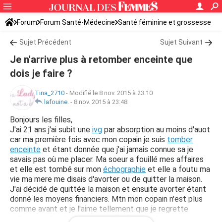
Forum
Forum Santé-Médecine
Santé féminine et grossesse
Tomber enceinte
Sujet Précédent
Sujet Suivant
Je n'arrive plus à retomber enceinte que
dois je faire ?
Tina_2710
-
Modifié le 8 nov. 2015 à 23:10
lafouine.
-
8 nov. 2015 à 23:48
Bonjours les filles,
J'ai 21 ans j'ai subit une
ivg
par absorption au moins d'auot
car ma première fois avec mon copain je suis
tomber
enceinte
et étant donnée que j'ai jamais connue sa je
savais pas où me placer. Ma soeur a fouillé mes affaires
et elle est tombé sur mon
échographie
et elle a foutu ma
vie ma mere me disais d'avorter ou de quitter la maison.
J'ai décidé de quittée la maison et ensuite avorter étant
donné les moyens financiers. Mtn mon copain n'est plus
comme avant et je l'aime tellement que je regrette
tellement d'avoir tuer une partie de nous deux , car je suis