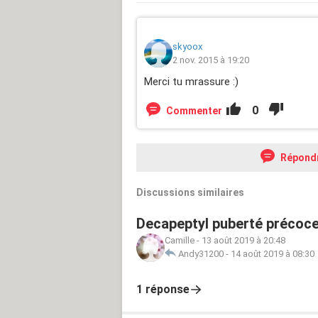
skyoox
2 nov. 2015 à 19:20
Merci tu mrassure :)
0
Commenter
Répond
Discussions similaires
Decapeptyl puberté précoc
Camille
-
13 août 2019 à 20:48
Andy31200
-
14 août 2019 à 08:30
1 réponse