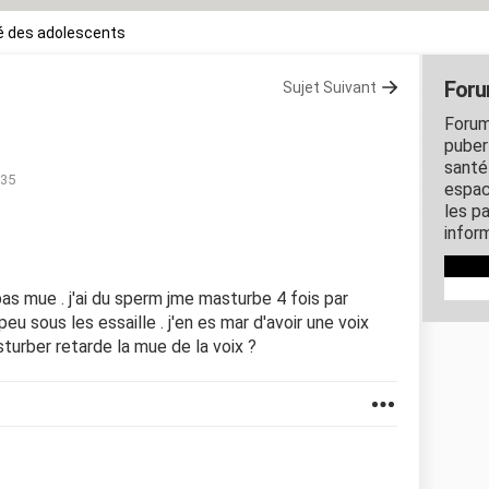
é des adolescents
Foru
Sujet Suivant
Forum
puber
santé
:35
espac
les p
inform
 pas mue . j'ai du sperm jme masturbe 4 fois par
peu sous les essaille . j'en es mar d'avoir une voix
turber retarde la mue de la voix ?