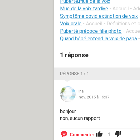
Puberté,mue de la voix
Mue de la voix tardive
- Accueil - A
Symptôme covid extinction de voix
Voix orale
- Accueil - Définitions et 
Puberté précoce fille photo
- Accue
Quand bébé entend la voix de papa
1 réponse
RÉPONSE 1 / 1
Tina
1 nov. 2015 à 19:37
bonjour
non, aucun rapport
1
Commenter