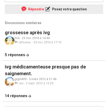
Répondre
Posez votre question
Discussions similaires
grossesse après ivg
mia
-
23 nov. 2016 à 14:44
lafouine.
-
23 nov. 2016 à 17:10
5 réponses
ivg médicamenteuse presque pas de
saignement.
gigi0409
-
5 mars 2012 à 21:46
vivi
-
3 sept. 2012 à 13:29
14 réponses