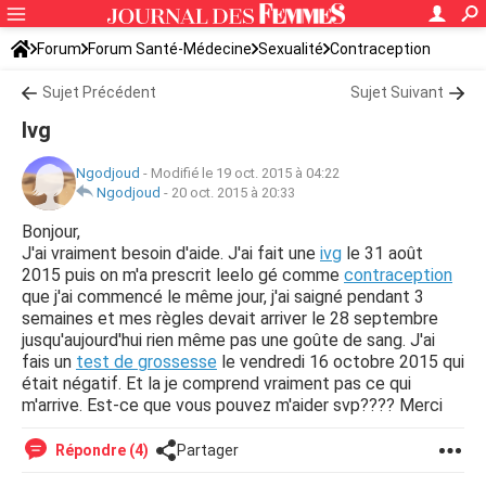
Forum
Forum Santé-Médecine
Sexualité
Contraception
Sujet Précédent
Sujet Suivant
Ivg
Ngodjoud
-
Modifié le 19 oct. 2015 à 04:22
Ngodjoud
-
20 oct. 2015 à 20:33
Bonjour,
J'ai vraiment besoin d'aide. J'ai fait une
ivg
le 31 août
2015 puis on m'a prescrit leelo gé comme
contraception
que j'ai commencé le même jour, j'ai saigné pendant 3
semaines et mes règles devait arriver le 28 septembre
jusqu'aujourd'hui rien même pas une goûte de sang. J'ai
fais un
test de grossesse
le vendredi 16 octobre 2015 qui
était négatif. Et la je comprend vraiment pas ce qui
m'arrive. Est-ce que vous pouvez m'aider svp???? Merci
Répondre (4)
Partager