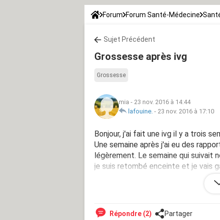
Forum
Forum Santé-Médecine
Santé
Sujet Précédent
Grossesse après ivg
Grossesse
mia
-
23 nov. 2016 à 14:44
lafouine.
-
23 nov. 2016 à 17:10
Bonjour, j'ai fait une ivg il y a troi
Une semaine après j'ai eu des rappor
légèrement. Le semaine qui suivait n
je suis retombé enceinte et je vais g
Si vous ne voulez pas retomber ence
simplement. A tous les coup, il y a 
Répondre (2)
Partager