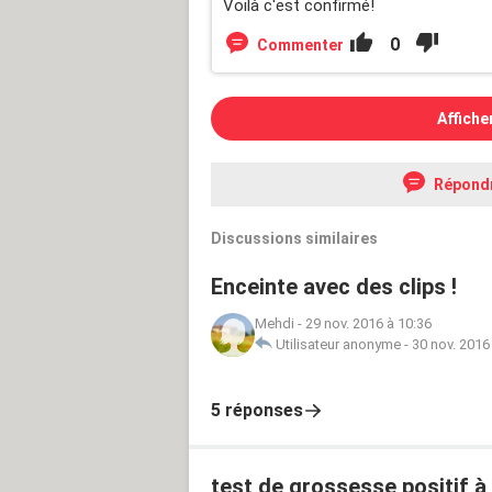
Voilà c'est confirmé!
0
Commenter
Affiche
Répond
Discussions similaires
Enceinte avec des clips !
Mehdi
-
29 nov. 2016 à 10:36
Utilisateur anonyme
-
30 nov. 2016
5 réponses
test de grossesse positif à