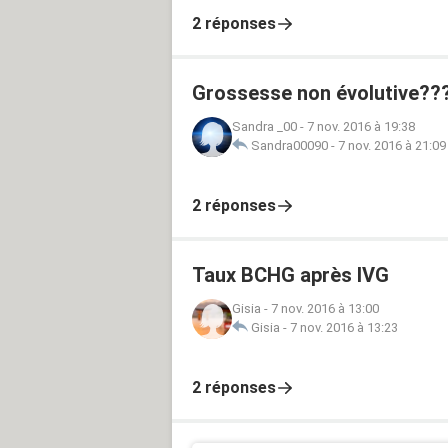
2 réponses
Grossesse non évolutive??
Sandra _00
-
7 nov. 2016 à 19:38
Sandra00090
-
7 nov. 2016 à 21:09
2 réponses
Taux BCHG après IVG
Gisia
-
7 nov. 2016 à 13:00
Gisia
-
7 nov. 2016 à 13:23
2 réponses