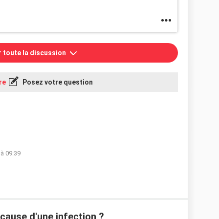
r toute la discussion
re
Posez votre question
 à 09:39
 cause d'une infection ?