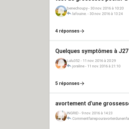
benechoupy
-
30 nov. 2016 à 10:20
lafouine.
-
30 nov. 2016 à 13:24
4 réponses
Quelques symptômes à J27
Lulu352
-
11 nov. 2016 à 20:29
joraline
-
11 nov. 2016 à 21:10
5 réponses
avortement d'une grossesse
INGRID
-
9 nov. 2016 à 14:23
Commentfairepouravorterdunenf