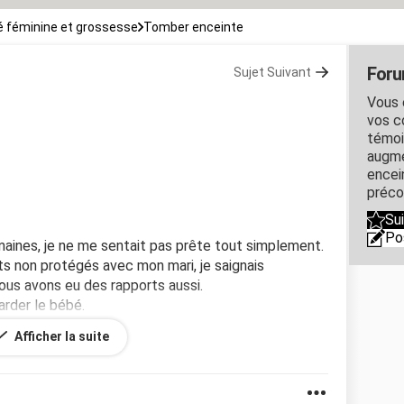
 féminine et grossesse
Tomber enceinte
Foru
Sujet Suivant
Vous 
vos c
témoi
augme
encein
préco
Su
Po
s semaines, je ne me sentait pas prête tout simplement.
ts non protégés avec mon mari, je saignais
ous avons eu des rapports aussi.
arder le bébé.
inte évitez les rapports non protégés tout
Afficher la suite
conception!