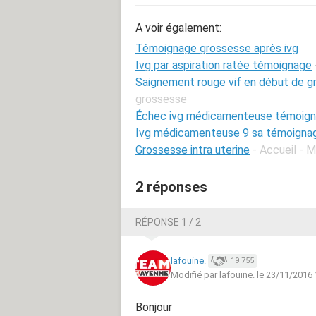
A voir également:
Témoignage grossesse après ivg
Ivg par aspiration ratée témoignage
Saignement rouge vif en début de 
grossesse
Échec ivg médicamenteuse témoig
Ivg médicamenteuse 9 sa témoigna
Grossesse intra uterine
- Accueil - 
2 réponses
RÉPONSE 1 / 2
lafouine.
19 755
Modifié par lafouine. le 23/11/2016
Bonjour