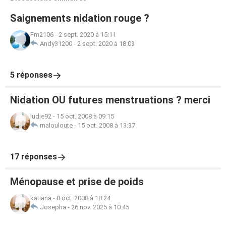
Saignements nidation rouge ?
Fm2106
-
2 sept. 2020 à 15:11
Andy31200
-
2 sept. 2020 à 18:03
5 réponses
Nidation OU futures menstruations ? merci
ludie92
-
15 oct. 2008 à 09:15
malouloute
-
15 oct. 2008 à 13:37
17 réponses
Ménopause et prise de poids
katiana
-
8 oct. 2008 à 18:24
Josepha
-
26 nov. 2025 à 10:45