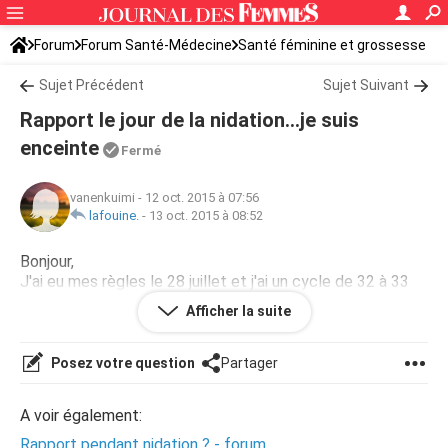
Forum
Forum Santé-Médecine
Santé féminine et grossesse
Ovulation
Sujet Précédent
Sujet Suivant
Rapport le jour de la nidation...je suis
enceinte
Fermé
vanenkuimi
-
12 oct. 2015 à 07:56
lafouine.
-
13 oct. 2015 à 08:52
Bonjour,
J'ai eu mes règles le 28 juillet et j'ai un cycle de 32 à 33
jours. J'ai eu les rapports le 19, 20,. Ca fait deux mois que
Afficher la suite
je suis enceinte. Que s'est-il passé?
Posez votre question
Partager
A voir également:
Rapport pendant nidation ? - forum