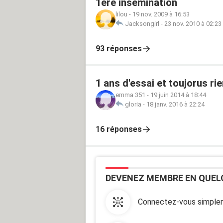
1ère insémination
lilou
-
19 nov. 2009 à 16:53
Jacksongirl
-
23 nov. 2010 à 02:23
93 réponses
1 ans d'essai et toujorus ri
emma 351
-
19 juin 2014 à 18:44
gloria
-
18 janv. 2016 à 22:24
16 réponses
DEVENEZ MEMBRE EN QUEL
Connectez-vous simplem