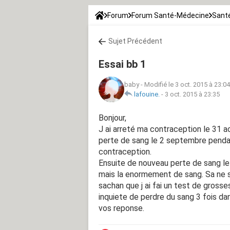
Forum
Forum Santé-Médecine
Santé
Sujet Précédent
Essai bb 1
baby
-
Modifié le 3 oct. 2015 à 23:04
lafouine.
-
3 oct. 2015 à 23:35
Bonjour,
J ai arreté ma contraception le 31 a
perte de sang le 2 septembre pendan
contraception.
Ensuite de nouveau perte de sang le 
mais la enormement de sang. Sa ne sa
sachan que j ai fai un test de gross
inquiete de perdre du sang 3 fois da
vos reponse.