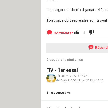
Les saignements n'ont jamais été u
Ton corps doit reprendre son travail 
1
Commenter
Répond
Discussions similaires
FIV - 1er essai
Lili
-
8 avr. 2022 à 12:24
Andy31200
-
8 avr. 2022 à 12:36
3 réponses