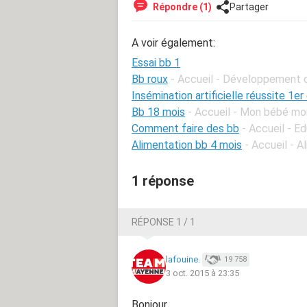
Répondre (1)
Partager
A voir également:
Essai bb 1
Bb roux
- Accueil - Développement 
Insémination artificielle réussite 1er
Bb 18 mois
- Accueil - Mon bébé mo
Comment faire des bb
- Accueil - E
Alimentation bb 4 mois
- Accueil - 
1 réponse
RÉPONSE 1 / 1
lafouine.
19 758
3 oct. 2015 à 23:35
Bonjour