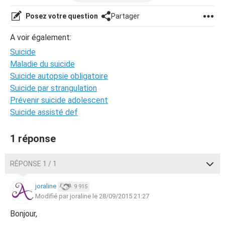
Merci
(Et encore une chose si vous voulez me dire des choses
Posez votre question
Partager
du genre:"t'es trop bete,n'importe quoi,ouais c'est ca..." Je
vous informe dés maintenant que je le ferais
A voir également:
maintenant,je ne supporterais pas encore une autre
Suicide
critique...)
Maladie du suicide
Suicide autopsie obligatoire
Suicide par strangulation
Prévenir suicide adolescent
Suicide assisté def
1 réponse
RÉPONSE 1 / 1
joraline
9 915
Modifié par joraline le 28/09/2015 21:27
Bonjour,