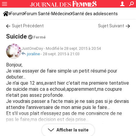
Forum
Forum Santé-Médecine
Santé des adolescents
Sujet Précédent
Sujet Suivant
Suicide
Fermé
JustOneDay
-
Modifié le 28 sept. 2015 à 20:54
joraline
-
28 sept. 2015 à 21:03
Bonjour,
Je vais essayer de faire simple un petit résumé pour
debuter...
Je n'ai que 12 ans,avant hier c'etait ma premiere tentative
de suicide mais ca a echoué,apparemment,ma coupure
n'etait pas assez profonde.
Je voudrais passer a l'acte mais je ne sais pas si je devrais
attendre l'anniversaire de mon amie puis le faire...
Et s'il vous plait n'essayez pas de me convaincre de ne
pas le faire,ma decision est deja prise...
Je veux juste que vous me disiez si c'est preferable
Afficher la suite
d'attendre.