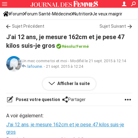
Forum
Forum Santé-Médecine
Nutrition
Je veux maigrir
Sujet Précédent
Sujet Suivant
J'ai 12 ans, je mesure 162cm et je pese 47
kilos suis-je gros
Résolu/Fermé
Un mec comme toi et moi
-
Modifié le 21 sept. 2015 à 12:14
lafouine.
-
21 sept. 2015 à 12:24
Bonjour, comme le titre l'indique j'ai 12 ans et pèse 47
Afficher la suite
kilos pour 1m62 est-ce normal? Suis-je gros?
Posez votre question
Partager
A voir également:
J'ai 12 ans, je mesure 162cm et je pese 47 kilos suis-je
gros