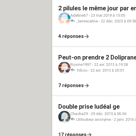
2 pilules le même jour par e
Adeline67
-
23 mai 2019 à 15:05
_lamiecaline
-
22 déc. 2025 à 09:5
4 réponses
Peut-on prendre 2 Doliprane
Rosine1997
-
22 avr. 2013 à 19:38
1tibou
-
22 avr. 2013 à 20:01
7 réponses
Double prise ludéal ge
Chacha29
-
29 déc. 2015 à 06:36
Utilisateur anonyme
-
2 janv. 2016 
17 réponses