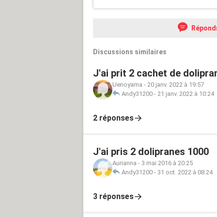
Répond
Discussions similaires
J'ai prit 2 cachet de dolipr
Uenoyama
-
20 janv. 2022 à 19:57
Andy31200
-
21 janv. 2022 à 10:24
2 réponses
J'ai pris 2 dolipranes 1000
Aurianna
-
3 mai 2016 à 20:25
Andy31200
-
31 oct. 2022 à 08:24
3 réponses