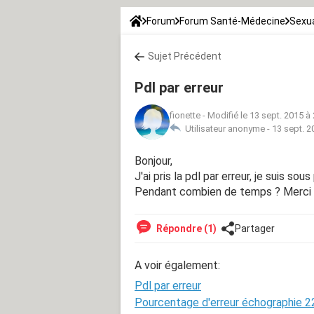
Forum
Forum Santé-Médecine
Sexua
Sujet Précédent
Pdl par erreur
fionette
-
Modifié le 13 sept. 2015 à
Utilisateur anonyme -
13 sept. 2
Bonjour,
J'ai pris la pdl par erreur, je suis so
Pendant combien de temps ? Merci
Répondre (1)
Partager
A voir également:
Pdl par erreur
Pourcentage d'erreur échographie 2