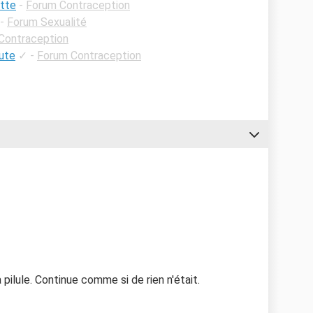
ette
-
Forum Contraception
-
Forum Sexualité
Contraception
nute
✓
-
Forum Contraception
a pilule. Continue comme si de rien n'était.