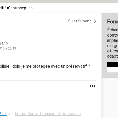
lité
Contraception
Foru
Sujet Suivant
Échan
contra
impla
 21:15
d'urg
015 à 22:13
et co
adapt
us pilule . dois-je me protégée avec un préservatif ?
2 sa
✓
-
Forum Santé féminine et grossesse