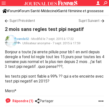
Forum
Forum Santé-Médecine
Santé féminine et grossesse
Ovulation
Sujet Précédent
Sujet Suivant
2 mois sans regles test pipi negatif
vanda52
-
Modifié le 7 sept. 2015 à 17:22
Utilisateur anonyme -
7 sept. 2015 à 17:59
Bonjour a toute j'ai arrete pillule pour bb1 en avril depuis
deregle a fond lol regle tout les 15 jours pour toutes les 4
semaine puis normal et la plus rien depuis 2 mois ...j'ai fait
3 test pipi negatif ..quoi pense???,
les tests pipi sont fiable a 99% ?? qui a ete enceinte avec
test pipi negatif en 2015?
Merci*
Répondre (1)
Partager