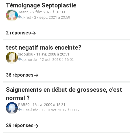
Témoignage Septoplastie
Jeannj
-
2 févr. 2021 à 01:08
Fred
-
27 sept. 2021 à 23:59
2 réponses
test negatif mais enceinte?
bidoulou
-
11 avr. 2008 à 20:51
p.horde
-
12 oct. 2018 à 16:02
36 réponses
Saignements en début de grossesse, c'est
normal ?
SAB59
-
16 avr. 2009 à 15:21
Lea-ludo13
-
10 oct. 2012 à 08:12
29 réponses