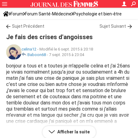
Forum
Forum Santé-Médecine
Psychologie et bien-être
Sujet Précédent
Sujet Suivant
Je fais des crises d'angoisses
celina12
-
Modifié le 6 sept. 2015 à 20:18
Baboon68
-
7 sept. 2015 à 23:04
bonjour a tous et a toutes je m'appelle celina et j'ai 26ans
je vivais normalment jusqu'a jour ou soudainement a 4h du
matin j'ai fais une crise de panique ,je sais plus vraiment si
c'est une crise ou bien autre chose je voudrais m'informè
,j'avais le coeur qui bat trop fort et sensation de brulure
de serrement et de couteaux dans ma poitrine et une
terrible douleur dans mon dos et j'avais tous mon corps
qui tremblais et surtout mes pieds comme si j'allais
m'evanuir et ma langue qui secher ,j'ai cru que je vais avoir
une crise cardiaque j'ai paniquè et on m'a emmenè a
l'hopital .la tension normal .mon coeur bat tres bien avec
Afficher la suite
le test d'esg ,je suis restè 3h avec le serum et j'ai