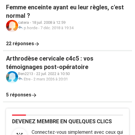
Femme enceinte ayant eu leur règles, c'est
normal ?
catera
-
18 juil. 2008 à 12:59
p.horde
-
7 déc. 2018 à 19:34
22 réponses
Arthrodèse cervicale c4c5 : vos
témoignages post-opératoire
Ben2213
-
22 juil. 2022 à 10:50
Etre
-
2 mars 2026 à 20:01
5 réponses
DEVENEZ MEMBRE EN QUELQUES CLICS
Connectez-vous simplement avec ceux qui