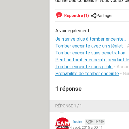
donné des conseils si vous voulez bie
Répondre (1)
Partager
A voir également:
Je n'arrive plus à tomber enceinte...
Tomber enceinte avec un stérilet
- 
Tomber enceinte sans penetration
-
Peut on tomber enceinte pendant le
Tomber enceinte sous pilule
- Accue
Probabilite de tomber enceinte
- Gu
1 réponse
RÉPONSE 1 / 1
lafouine.
19 759
4 sept. 2015 à 00:41