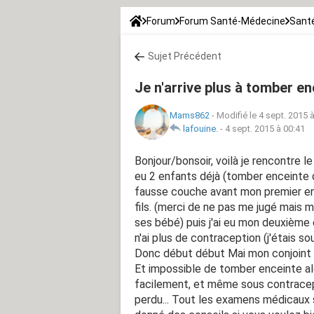
Forum
Forum Santé-Médecine
Santé
Sujet Précédent
Je n'arrive plus à tomber enc
Mams862
-
Modifié le 4 sept. 2015 
lafouine.
-
4 sept. 2015 à 00:41
Bonjour/bonsoir, voilà je rencontre le
eu 2 enfants déjà (tomber enceinte dé
fausse couche avant mon premier enfa
fils. (merci de ne pas me jugé mais 
ses bébé) puis j'ai eu mon deuxième e
n'ai plus de contraception (j'étais s
Donc début début Mai mon conjoint 
Et impossible de tomber enceinte al
facilement, et même sous contracep
perdu... Tout les examens médicaux 