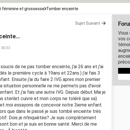
 féminine et grossesse
Tomber enceinte
Foru
Sujet Suivant
Vous 
einte...
vos c
témoi
à 00:33
augme
encein
préco
 soucis de ne pas tomber enceinte, j'ai 26 ans et j'ai
s le première cycle à 19ans et 22ans.) j'ai fais 3
nt. Ensuite j'ai du faire 2 IVG apres mon premier
ma situation personnelle ne me permets pas d'avoir
nfant. Et j'ai fais une autre IVG. Depuis début Mai je
ous sterilet cuivre et mon corps ne toléré que sa).
et moi essayons de concevoir notre 3ieme enfant.
ors que dans le passé je suis tombé enceinte très
tif. Dois je m'inquiètée? Je suis complètement
sont bon et je suis en bonne santé. Merci de me