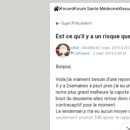
Forum
Forum Santé-Médecine
Sexua
Sujet Précédent
Est ce qu'il y a un risque qu
lolkik
-
Modifié le 1 sept. 2015 à 22:
lafouine.
-
2 sept. 2015 à 09:33
Bonjour,
Voila j'ai vraiment besoin d'une repo
Il y a 2semaines à peut pres j'ai eu
notre plus grand malheure la capote
bout du deuxieme allez retour donc il
contraceptif pour le moment.
Le lendemain jr n'ai eu aucun moyen
seulement environ 34h apres le rapport