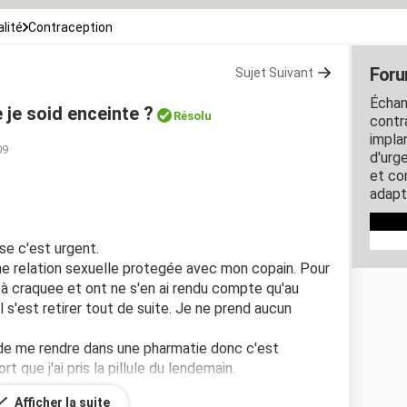
lité
Contraception
Foru
Sujet Suivant
Échan
e je soid enceinte ?
Résolu
contra
impla
09
d'urg
et co
adapt
nse c'est urgent.
 une relation sexuelle protegée avec mon copain. Pour
 à craquee et ont ne s'en ai rendu compte qu'au
 s'est retirer tout de suite. Je ne prend aucun
 de me rendre dans une pharmatie donc c'est
 que j'ai pris la pillule du lendemain.
Afficher la suite