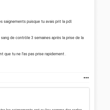
es saignements puisque tu avais prit la pdl.
de sang de contrôle 3 semaines après la prise de la
nt que tu ne l'as pas prise rapidement .
ntre les saignements ont eu lieu comme des regles