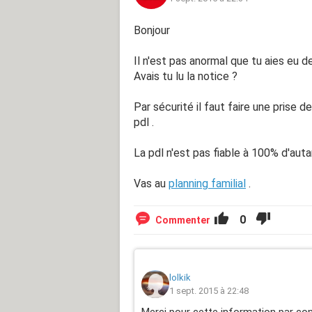
Bonjour
Il n'est pas anormal que tu aies eu d
Avais tu lu la notice ?
Par sécurité il faut faire une prise 
pdl .
La pdl n'est pas fiable à 100% d'auta
Vas au
planning familial
.
0
Commenter
lolkik
1 sept. 2015 à 22:48
Merci pour cette information par co