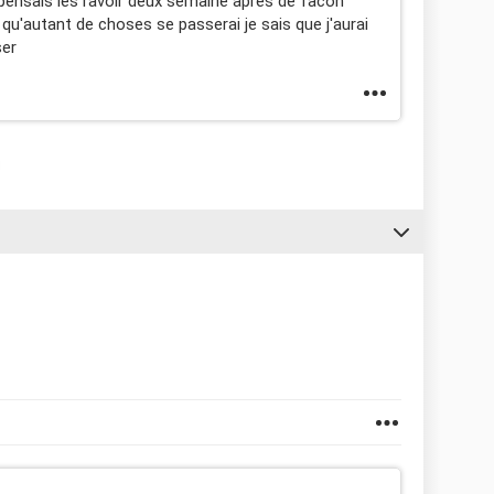
e pensais les ravoir deux semaine apres de facon
 qu'autant de choses se passerai je sais que j'aurai
ser