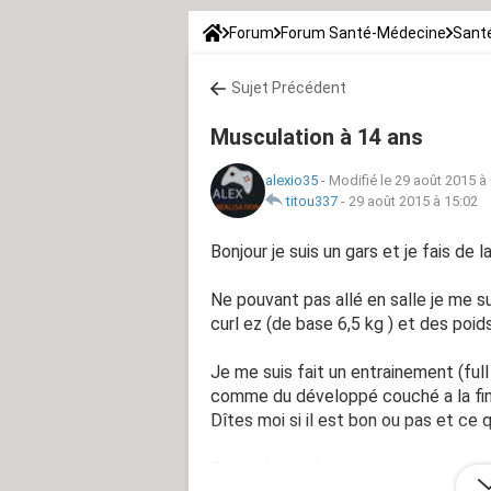
Forum
Forum Santé-Médecine
Sant
Sujet Précédent
Musculation à 14 ans
alexio35
-
Modifié le 29 août 2015 à
titou337
-
29 août 2015 à 15:02
Bonjour je suis un gars et je fais de
Ne pouvant pas allé en salle je me s
curl ez (de base 6,5 kg ) et des poi
Je me suis fait un entrainement (full
comme du développé couché a la fin
Dîtes moi si il est bon ou pas et ce 
Cependant même en mettant tout les 