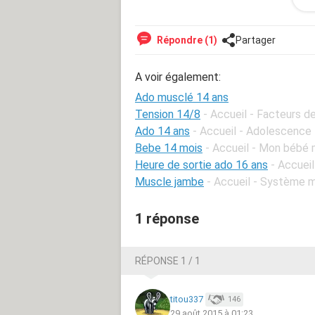
lorsque je fais du " 4x12 flexion bic
compte m'en racheté bientôt.
Répondre (1)
Partager
Mais ma première questions est :
Est-ce dangereux et est ce que la m
A voir également:
?
Ado musclé 14 ans
Tension 14/8
- Accueil - Facteurs d
Ado 14 ans
- Accueil - Adolescence
Bebe 14 mois
- Accueil - Mon bébé 
Heure de sortie ado 16 ans
- Accuei
Muscle jambe
- Accueil - Système m
1 réponse
RÉPONSE 1 / 1
titou337
146
29 août 2015 à 01:23