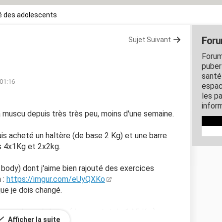
é des adolescents
Foru
Sujet Suivant
Forum
puber
santé
 01:16
espac
les p
inform
 la muscu depuis très très peu, moins d'une semaine.
uis acheté un haltère (de base 2 Kg) et une barre
ds 4x1Kg et 2x2kg.
 body) dont j'aime bien rajouté des exercices
 :
https://imgur.com/eUyQXKo
que je dois changé.
poids sur la barre (donc au totale 14,5 Kg )
Afficher la suite