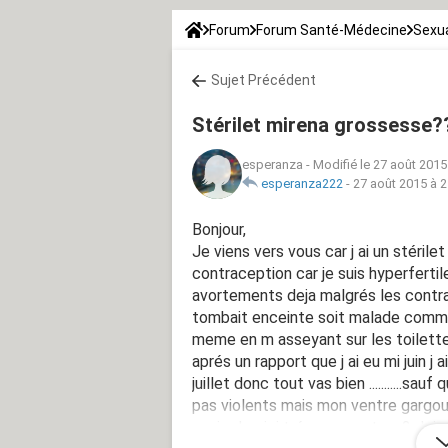
Forum
Forum Santé-Médecine
Sexua
Sujet Précédent
Stérilet mirena grossesse?
esperanza
-
Modifié le 27 août 2015
esperanza222
-
27 août 2015 à 2
Bonjour,
Je viens vers vous car j ai un stérile
contraception car je suis hyperfertil
avortements deja malgrés les contrac
tombait enceinte soit malade comme un
meme en m asseyant sur les toilettes
aprés un rapport que j ai eu mi juin j a
juillet donc tout vas bien ...........s
pas violents mais mon ventre gargouil
envie de pipi trés pressants a 2 doi