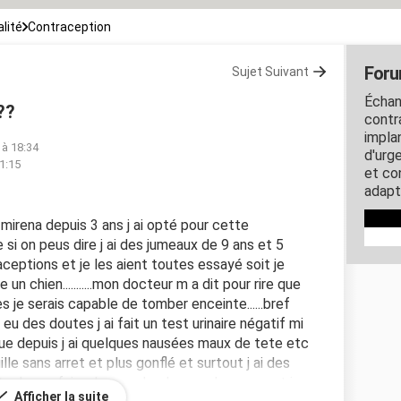
lité
Contraception
Foru
Sujet Suivant
Échan
??
contra
impla
 à 18:34
d'urg
1:15
et co
adapt
t mirena depuis 3 ans j ai opté pour cette
e si on peus dire j ai des jumeaux de 9 ans et 5
eptions et je les aient toutes essayé soit je
 chien...........mon docteur m a dit pour rire que
 je serais capable de tomber enceinte......bref
i eu des doutes j ai fait un test urinaire négatif mi
auf que depuis j ai quelques nausées maux de tete etc
le sans arret et plus gonflé et surtout j ai des
gts de me faire dessus de plus en plus souvent je
Afficher la suite