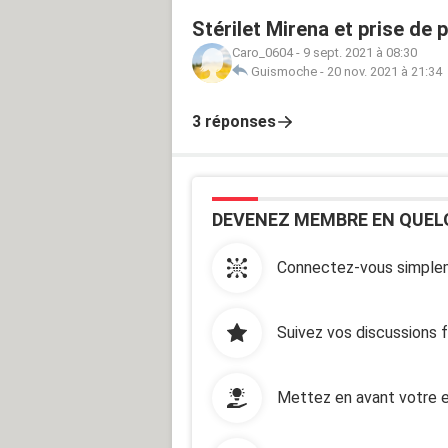
Stérilet Mirena et prise de 
Caro_0604
-
9 sept. 2021 à 08:30
Guismoche
-
20 nov. 2021 à 21:34
3 réponses
DEVENEZ MEMBRE EN QUEL
Connectez-vous simplem
Suivez vos discussions 
Mettez en avant votre e