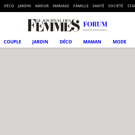
DÉCO
JARDIN
AMOUR
MARIAGE
FAMILLE
SANTÉ
SOCIÉTÉ
STA
FORUM
COUPLE
JARDIN
DÉCO
MAMAN
MODE