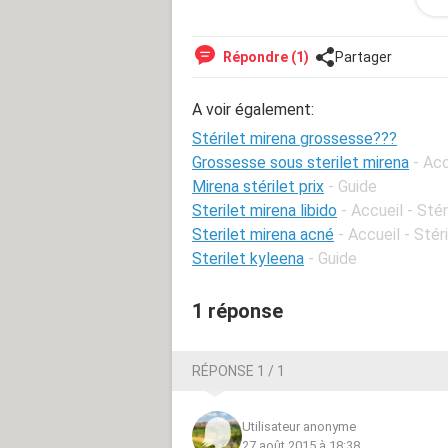
suis dans le doute je vais surement refair
arrivé a une d entre vous de tomber e
negatif au test urinaire le premier 
Répondre (1)
Partager
A voir également:
Stérilet mirena grossesse???
Grossesse sous sterilet mirena
- Ac
Mirena stérilet prix
- Guide
Sterilet mirena libido
- Accueil - Stér
Sterilet mirena acné
- Accueil - Stér
Sterilet kyleena
- Guide
1 réponse
RÉPONSE 1 / 1
Utilisateur anonyme
27 août 2015 à 18:38