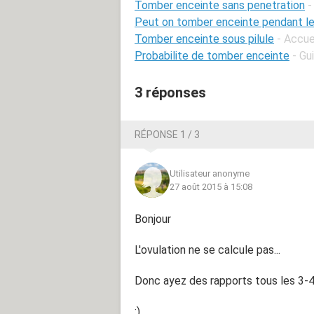
Tomber enceinte sans penetration
-
Peut on tomber enceinte pendant le
Tomber enceinte sous pilule
- Accue
Probabilite de tomber enceinte
- Gu
3 réponses
RÉPONSE 1 / 3
Utilisateur anonyme
27 août 2015 à 15:08
Bonjour
L'ovulation ne se calcule pas...
Donc ayez des rapports tous les 3-4 j
:)