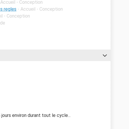
 Accueil - Conception
s regles
- Accueil - Conception
il - Conception
ide
ours environ durant tout le cycle...