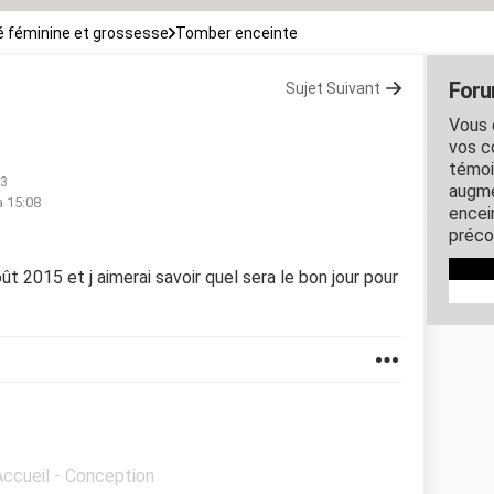
 féminine et grossesse
Tomber enceinte
Foru
Sujet Suivant
Vous 
vos c
témoi
03
augme
à 15:08
encein
préco
ût 2015 et j aimerai savoir quel sera le bon jour pour
Accueil - Conception