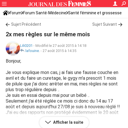
Forum
Forum Santé-Médecine
Santé féminine et grossesse
Tomber enceinte
Sujet Précédent
Sujet Suivant
2x mes règles sur le même mois
Lili0201
-
Modifié le 27 août 2015 à 14:18
lafouine.
-
27 août 2015 à 14:35
Bonjour,
Je vous explique mon cas, j ai fais une fausse couche en
avril et du faire un curetage, le gygy m'a prescrit 1 mois
de pilule que j'ai donc arrêter en mai, mes règles ne sont
plus trop régulière depuis ..
Je suis en essai depuis mai pour un bébé ..
Seulement j'ai été réglée ce mois ci donc du 14 au 17
août et depuis aujourd'hui 27/08 je suis à nouveau règlé !!
J'ai eu des rapports non protégé évidemment le 20 août
et le 24 août. Pertes bien rouge (dsl des détails) j'ai beau
Afficher la suite
lire des forums je trouve pas ma réponse ..