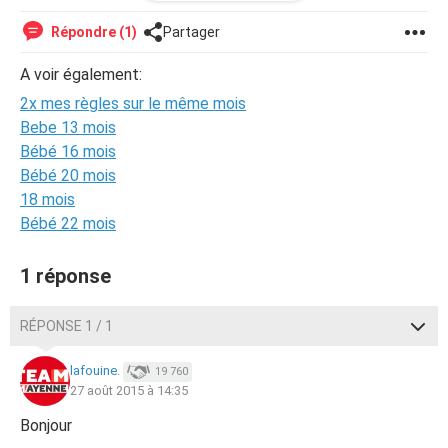
Possibilité de nidation? Ovulation? A nouveau une fausse
couche ?
Répondre (1)
Partager
Je ne sais même pas quand je vais ovuler maintenant car
A voir également:
je devais ovuler demain (28/08) à la base ...
2x mes règles sur le même mois
Merci de vos réponses !
Bebe 13 mois
Bébé 16 mois
Bébé 20 mois
18 mois
Bébé 22 mois
1 réponse
RÉPONSE 1 / 1
lafouine.
19 760
27 août 2015 à 14:35
Bonjour