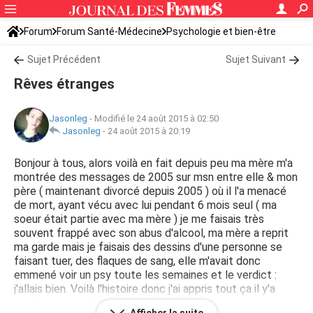
Forum
Forum Santé-Médecine
Psychologie et bien-être
Sujet Précédent
Sujet Suivant
Rêves étranges
Jasonleg
-
Modifié le 24 août 2015 à 02:50
Jasonleg
-
24 août 2015 à 20:19
Bonjour à tous, alors voilà en fait depuis peu ma mère m'a
montrée des messages de 2005 sur msn entre elle & mon
père ( maintenant divorcé depuis 2005 ) où il l'a menacé
de mort, ayant vécu avec lui pendant 6 mois seul ( ma
soeur était partie avec ma mère ) je me faisais très
souvent frappé avec son abus d'alcool, ma mère a reprit
ma garde mais je faisais des dessins d'une personne se
faisant tuer, des flaques de sang, elle m'avait donc
emmené voir un psy toute les semaines et le verdict :
j'allais bien. Voilà l'histoire donc j'ai appris tout ça il y'a
seulement quelques jours même si je me souviens des