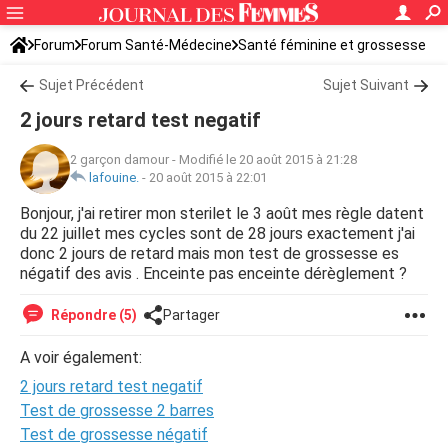
Forum
Forum Santé-Médecine
Santé féminine et grossesse
Tomber enceinte
Sujet Précédent
Sujet Suivant
2 jours retard test negatif
2 garçon damour
-
Modifié le 20 août 2015 à 21:28
lafouine.
-
20 août 2015 à 22:01
Bonjour, j'ai retirer mon sterilet le 3 août mes règle datent
du 22 juillet mes cycles sont de 28 jours exactement j'ai
donc 2 jours de retard mais mon test de grossesse es
négatif des avis . Enceinte pas enceinte dérèglement ?
Répondre (5)
Partager
A voir également:
2 jours retard test negatif
Test de grossesse 2 barres
Test de grossesse négatif