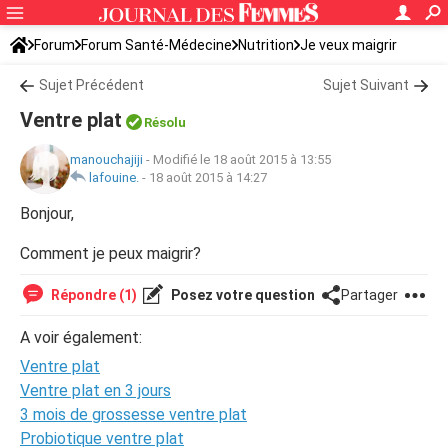
Forum
Forum Santé-Médecine
Nutrition
Je veux maigrir
Sujet Précédent
Sujet Suivant
Ventre plat
Résolu
manouchajiji
-
Modifié le 18 août 2015 à 13:55
lafouine.
-
18 août 2015 à 14:27
Bonjour,
Comment je peux maigrir?
Répondre (1)
Posez votre question
Partager
A voir également:
Ventre plat
Ventre plat en 3 jours
3 mois de grossesse ventre plat
Probiotique ventre plat