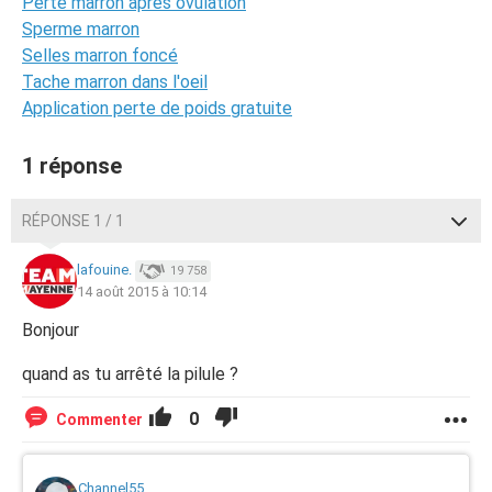
Perte marron apres ovulation
Sperme marron
Selles marron foncé
Tache marron dans l'oeil
Application perte de poids gratuite
1 réponse
RÉPONSE 1 / 1
lafouine.
19 758
14 août 2015 à 10:14
Bonjour
quand as tu arrêté la pilule ?
0
Commenter
Channel55