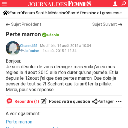
Forum
Forum Santé-Médecine
Santé féminine et grossesse
Ovulation
Sujet Précédent
Sujet Suivant
Perte marron
Résolu
Channel55
-
Modifié le 14 août 2015 à 10:04
lafouine.
-
14 août 2015 à 12:34
Bonjour,
Je suis désoler de vous dérangez mais voilà j'ai eu mes
règles le 4 août 2015 elle n'on durer qu'une journée. Et la
depuis le 12aout j'ai que des pertes marron. Que dois-je
penser de tout sa ?! Sachant que j'ai arrêter la pillule.
Merci, pour vos réponse
Répondre (1)
Posez votre question
Partager
A voir également:
Perte marron