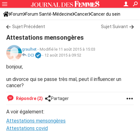
Forum
Forum Santé-Médecine
Cancer
Cancer du sein
Sujet Précédent
Sujet Suivant
Attestations mensongères
graulhet
-
Modifié le 11 août 2015 à 15:03
DCI
-
12 août 2015 à 09:52
bonjour,
un divorce qui se passe très mal, peut il influencer un
cancer?
Répondre (2)
Partager
A voir également:
Attestations mensongères
Attestations covid