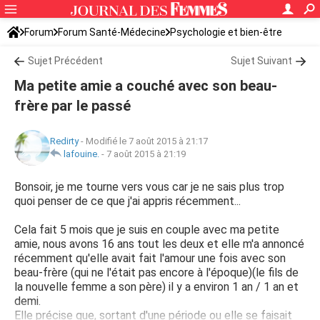
Forum
Forum Santé-Médecine
Psychologie et bien-être
Sujet Précédent
Sujet Suivant
Ma petite amie a couché avec son beau-
frère par le passé
Redirty
-
Modifié le 7 août 2015 à 21:17
lafouine.
-
7 août 2015 à 21:19
Bonsoir, je me tourne vers vous car je ne sais plus trop
quoi penser de ce que j'ai appris récemment...
Cela fait 5 mois que je suis en couple avec ma petite
amie, nous avons 16 ans tout les deux et elle m'a annoncé
récemment qu'elle avait fait l'amour une fois avec son
beau-frère (qui ne l'était pas encore à l'époque)(le fils de
la nouvelle femme a son père) il y a environ 1 an / 1 an et
demi.
Elle précise que, sortant d'une période ou elle se faisait