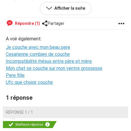
violer pas son beau-père, elle voulait savoir ce que cela
Afficher la suite
faisait, si l'acte procurait les mêmes sensations qu'un viol.
Et depuis, son beau frère a développé une forme de
jalousie et envisage de me tabasser.
Répondre (1)
Partager
Bref, je ne sais pas trop qui en penser... Dans ma tête
A voir également:
j'arrive pas a me dire qu'elle a couché avec le tonton de
mes futurs enfants (si nous continuons notre relation ...)
Je couche avec mon beau pere
Cesarienne combien de couche
J'ai besoin de vos avis, vos réactions sur ça, s'il vous plait
Incompatibilité rhésus entre père et mère
sa m'aiderai vraiment ...
Mon chat se couche sur mon ventre grossesse
Pere fille
Ufc que choisir couche
1 réponse
RÉPONSE 1 / 1
Meilleure réponse