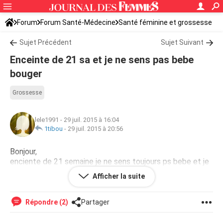
Forum
Forum Santé-Médecine
Santé féminine et grossesse
Sujet Précédent
Sujet Suivant
Enceinte de 21 sa et je ne sens pas bebe
bouger
Grossesse
lele1991
-
29 juil. 2015 à 16:04
1tibou
-
29 juil. 2015 à 20:56
Bonjour,
enciente de 21 semaine je ne sens toujours ps bebe et je
ne prend pas de poid sa m inquiete s et ma premiere
Afficher la suite
grossesse je sai ps koi faire
Répondre (2)
Partager