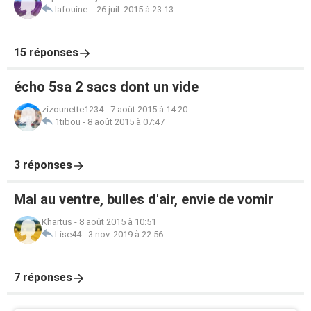
lafouine.
-
26 juil. 2015 à 23:13
15 réponses
écho 5sa 2 sacs dont un vide
zizounette1234
-
7 août 2015 à 14:20
1tibou
-
8 août 2015 à 07:47
3 réponses
Mal au ventre, bulles d'air, envie de vomir
Khartus
-
8 août 2015 à 10:51
Lise44
-
3 nov. 2019 à 22:56
7 réponses