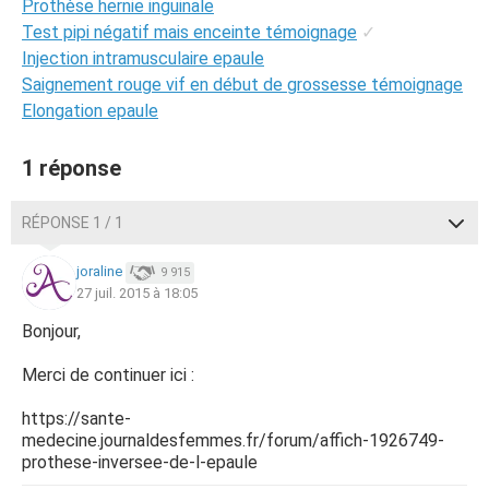
Prothèse hernie inguinale
Test pipi négatif mais enceinte témoignage
✓
Injection intramusculaire epaule
Saignement rouge vif en début de grossesse témoignage
Elongation epaule
1 réponse
RÉPONSE 1 / 1
joraline
9 915
27 juil. 2015 à 18:05
Bonjour,
Merci de continuer ici :
https://sante-
medecine.journaldesfemmes.fr/forum/affich-1926749-
prothese-inversee-de-l-epaule