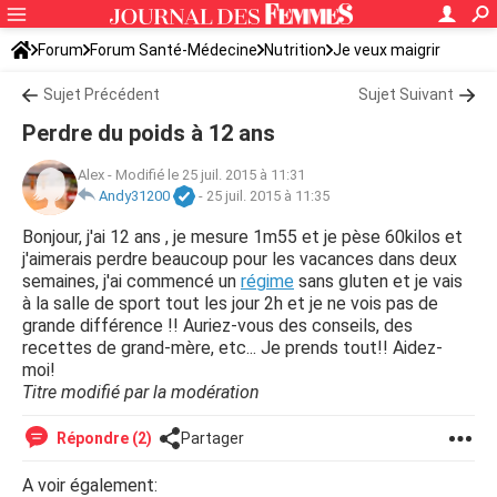
Forum
Forum Santé-Médecine
Nutrition
Je veux maigrir
Sujet Précédent
Sujet Suivant
Perdre du poids à 12 ans
Alex
-
Modifié le 25 juil. 2015 à 11:31
Andy31200
-
25 juil. 2015 à 11:35
Bonjour, j'ai 12 ans , je mesure 1m55 et je pèse 60kilos et
j'aimerais perdre beaucoup pour les vacances dans deux
semaines, j'ai commencé un
régime
sans gluten et je vais
à la salle de sport tout les jour 2h et je ne vois pas de
grande différence !! Auriez-vous des conseils, des
recettes de grand-mère, etc... Je prends tout!! Aidez-
moi!
Titre modifié par la modération
Répondre (2)
Partager
A voir également: