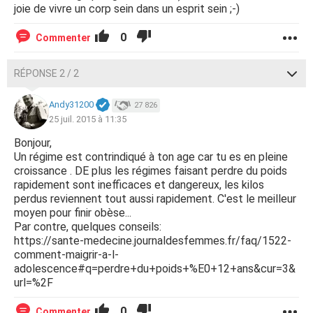
joie de vivre un corp sein dans un esprit sein ;-)
0
Commenter
RÉPONSE 2 / 2
Andy31200
27 826
25 juil. 2015 à 11:35
Bonjour,
Un régime est contrindiqué à ton age car tu es en pleine
croissance . DE plus les régimes faisant perdre du poids
rapidement sont inefficaces et dangereux, les kilos
perdus reviennent tout aussi rapidement. C'est le meilleur
moyen pour finir obèse...
Par contre, quelques conseils:
https://sante-medecine.journaldesfemmes.fr/faq/1522-
comment-maigrir-a-l-
adolescence#q=perdre+du+poids+%E0+12+ans&cur=3&
url=%2F
0
Commenter