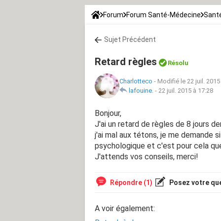
Forum
Forum Santé-Médecine
Santé
Sujet Précédent
Retard règles
Résolu
Charlotteco
-
Modifié le 22 juil. 2015
lafouine.
-
22 juil. 2015 à 17:28
Bonjour,
J'ai un retard de règles de 8 jours dem
j'ai mal aux tétons, je me demande si
psychologique et c'est pour cela que
J'attends vos conseils, merci!
Répondre (1)
Posez votre qu
A voir également: