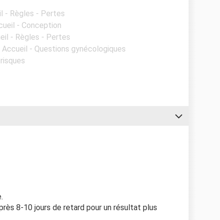
l - Règles - Pertes
cueil - Conception
eil - Règles - Pertes
- Accueil - Questions gynécologiques
 risques
.
près 8-10 jours de retard pour un résultat plus