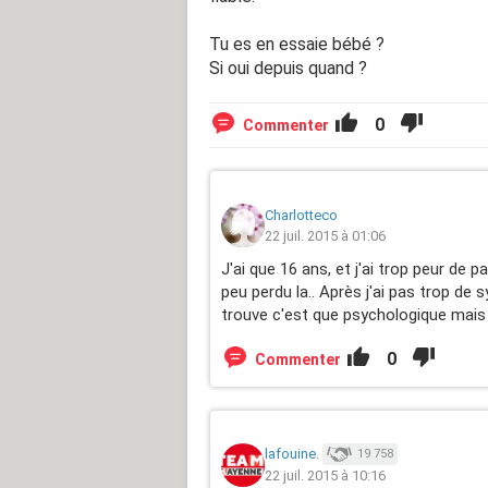
Tu es en essaie bébé ?
Si oui depuis quand ?
0
Commenter
Charlotteco
22 juil. 2015 à 01:06
J'ai que 16 ans, et j'ai trop peur de p
peu perdu la.. Après j'ai pas trop de
trouve c'est que psychologique mais b
0
Commenter
lafouine.
19 758
22 juil. 2015 à 10:16