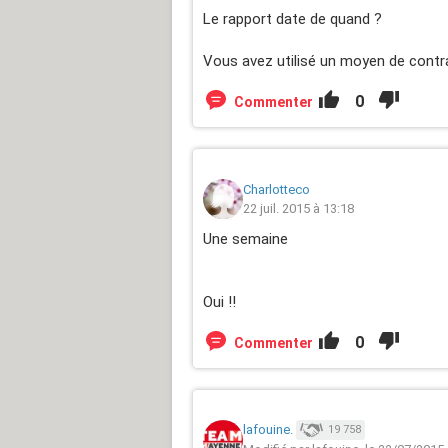
Le rapport date de quand ?
Vous avez utilisé un moyen de contr
0
Commenter
Charlotteco
22 juil. 2015 à 13:18
Une semaine
Oui !!
0
Commenter
lafouine.
19 758