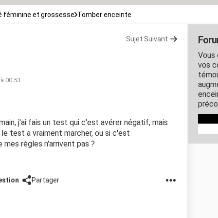
 féminine et grossesse
Tomber enceinte
Foru
Sujet Suivant
Vous 
vos c
témoi
 à 00:53
augme
encein
préco
ain, j'ai fais un test qui c'est avérer négatif, mais
 le test a vraiment marcher, ou si c'est
 mes règles n'arrivent pas ?
estion
Partager