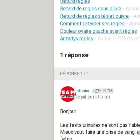
Retard règles
Retard de regles sous pilule
- Accuei
Retard de règles stérilet cuivre
- Ac
Comment retarder ses regles
- Accu
Douleur ovaire gauche avant règles
Antadys règles
- Accueil - Effets et
1 réponse
RÉPONSE 1 / 1
lafouine.
19 758
22 juil. 2015 à 01:01
Bonjour
Les tests urinaires ne sont pas fiable
Mieux vaut faire une prise de sang, a
fiable.