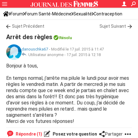
Forum
Forum Santé-Médecine
Sexualité
Contraception
Sujet Précédent
Sujet Suivant
Arrêt des règles
Résolu
danouschka67
-
Modifié le 17 juil. 2015 à 11:47
Utilisateur anonyme -
17 juil. 2015 à 12:18
Bonjour à tous,
En temps normal, j'arrête ma pilule le lundi pour avoir mes
règles le vendredi matin. A partir de mercredi je me suis
rendu compte que ce week end je partais en chalet avec
des amis dans la forêt!! Et donc pas très hygiènique
d'avoir ses règles à ce moment.. Du coup, j'ai décidé de
reprendre mes pilules en retard... mais quand le
saignement s'arrêtera ?
Merci de vos futures réponses!
Répondre (1)
Posez votre question
Partager