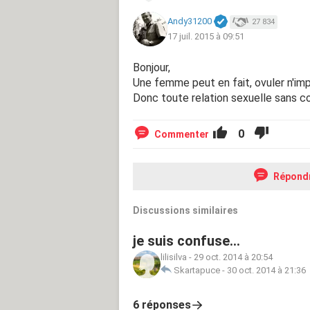
Andy31200
27 834
17 juil. 2015 à 09:51
Bonjour,
Une femme peut en fait, ovuler n'im
Donc toute relation sexuelle sans c
0
Commenter
Répond
Discussions similaires
je suis confuse...
lilisilva
-
29 oct. 2014 à 20:54
Skartapuce
-
30 oct. 2014 à 21:36
6 réponses