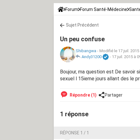
Forum
Forum Santé-Médecine
Santé
Sujet Précédent
Un peu confuse
Shibangwa
-
Modifié le 17 juil. 2015
Andy31200
-
17 juil. 2015 à 0
Boujour, ma question est De savoir si j
sexuel l 15ieme jours allant des le p
Répondre (1)
Partager
1 réponse
RÉPONSE 1 / 1