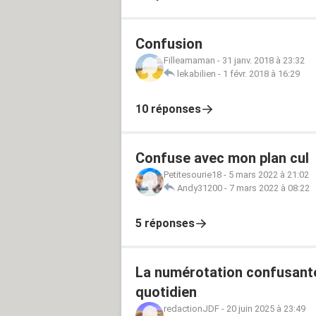
Confusion
Filleamaman
-
31 janv. 2018 à 23:32
lekabilien
-
1 févr. 2018 à 16:29
10 réponses
Confuse avec mon plan cul
Petitesourie18
-
5 mars 2022 à 21:02
Andy31200
-
7 mars 2022 à 08:22
5 réponses
La numérotation confusant
quotidien
redactionJDF
-
20 juin 2025 à 23:49