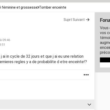
 féminine et grossesse
Tomber enceinte
Foru
Sujet Suivant
Vous 
vos c
témoi
 à 09:46
augme
9:51
encein
préco
 ai in cycle de 32 jours et que j ai eu une relation
remieres regles y a de probabilite d etre enceinte!?