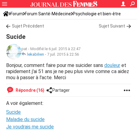
Forum
Forum Santé-Médecine
Psychologie et bien-être
Sujet Précédent
Sujet Suivant
Sucide
pat
-
Modifié le 6 juil. 2015 à 22:47
lekabilien
-
7 juil. 2015 à 22:56
Bonjour, comment faire pour me suicider sans
douleur
et
rapidement j'ai 51 ans je ne peu plus vivre comne ca aidez
mou à passer à l'acte. Merci
Répondre (16)
Partager
A voir également:
Sucide
Maladie du sucide
Je voudrais me sucide