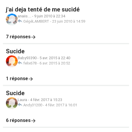
j'ai deja tenté de me sucidé
anaiis....
-
9 juin 2010 à 22:34
GégéLAMBERT
-
23 juin 2010 à 14:59
7 réponses
Sucide
Baby93390
-
5 avr. 2015 à 22:40
felix678
-
6 avr. 2015 à 20:52
1 réponse
Sucide
Laura
-
4 févr. 2017 à 15:23
Andy31200
-
4 févr. 2017 à 16:01
6 réponses