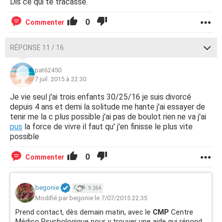
Dis ce qui te tracasse.
0
Commenter
RÉPONSE 11 / 16
pat62450
7 juil. 2015 à 22:30
Je vie seul j'ai trois enfants 30/25/16 je suis divorcé
depuis 4 ans et demi la solitude me hante j'ai essayer de
tenir me la c plus possible j'ai pas de boulot rien ne va j'ai
pus
la force de vivre il faut qu' j'en finisse le plus vite
possible
0
Commenter
begonie
9 264
Modifié par begonie le 7/07/2015 22:35
Prend contact, dès demain matin, avec le
CMP
Centre
Médico Psychologique pour y trouver une aide qui répond