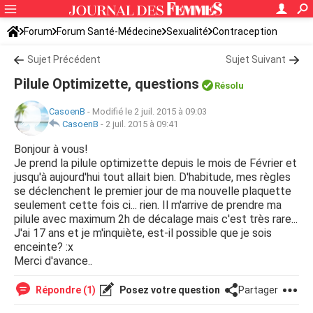
Forum
Forum Santé-Médecine
Sexualité
Contraception
Sujet Précédent
Sujet Suivant
Pilule Optimizette, questions
Résolu
CasoenB
-
Modifié le 2 juil. 2015 à 09:03
CasoenB
-
2 juil. 2015 à 09:41
Bonjour à vous!
Je prend la pilule optimizette depuis le mois de Février et
jusqu'à aujourd'hui tout allait bien. D'habitude, mes règles
se déclenchent le premier jour de ma nouvelle plaquette
seulement cette fois ci... rien. Il m'arrive de prendre ma
pilule avec maximum 2h de décalage mais c'est très rare...
J'ai 17 ans et je m'inquiète, est-il possible que je sois
enceinte? :x
Merci d'avance..
Répondre (1)
Posez votre question
Partager