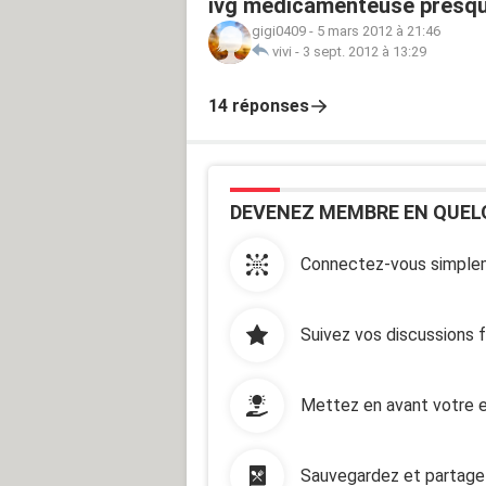
ivg médicamenteuse presqu
gigi0409
-
5 mars 2012 à 21:46
vivi
-
3 sept. 2012 à 13:29
14 réponses
DEVENEZ MEMBRE EN QUEL
Connectez-vous simplem
Suivez vos discussions 
Mettez en avant votre e
Sauvegardez et partage