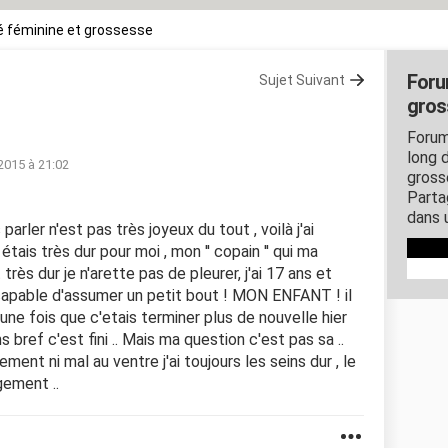
 féminine et grossesse
Foru
Sujet Suivant
gros
Forum
long d
 2015 à 21:02
gross
Parta
dans 
s parler n'est pas très joyeux du tout , voilà j'ai
tais très dur pour moi , mon '' copain '' qui ma
très dur je n'arette pas de pleurer, j'ai 17 ans et
 capable d'assumer un petit bout ! MON ENFANT ! il
ne fois que c'etais terminer plus de nouvelle hier
s bref c'est fini .. Mais ma question c'est pas sa ..
nement ni mal au ventre j'ai toujours les seins dur , le
ugement ..