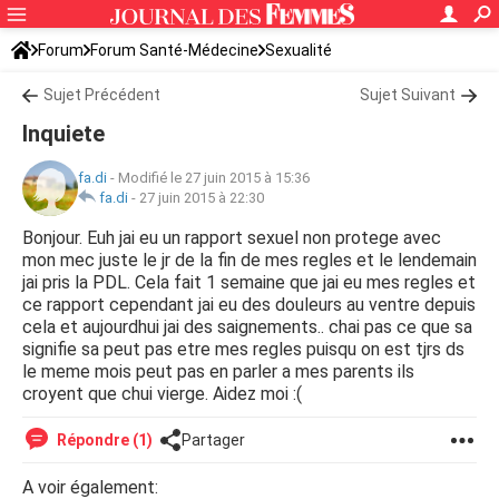
Forum
Forum Santé-Médecine
Sexualité
Sujet Précédent
Sujet Suivant
Inquiete
fa.di
-
Modifié le 27 juin 2015 à 15:36
fa.di
-
27 juin 2015 à 22:30
Bonjour. Euh jai eu un rapport sexuel non protege avec
mon mec juste le jr de la fin de mes regles et le lendemain
jai pris la PDL. Cela fait 1 semaine que jai eu mes regles et
ce rapport cependant jai eu des douleurs au ventre depuis
cela et aujourdhui jai des saignements.. chai pas ce que sa
signifie sa peut pas etre mes regles puisqu on est tjrs ds
le meme mois peut pas en parler a mes parents ils
croyent que chui vierge. Aidez moi :(
Répondre (1)
Partager
A voir également: