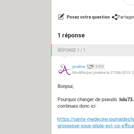
Comment reconnaitre si le 18 c'était
Mon médecin m'a prescrit un test sang
jours depuisc18 n'est ce pas trop tô
Posez votre question
Partage
Merci d'avance j'attend vos avis av
1 réponse
RÉPONSE 1 / 1
joraline
9 910
Modifié par joraline le 27/06/2015 1
Bonjour,
Pourquoi changer de pseudo :
lulu73.
continues donc ici :
https://sante-medecine.journaldes
grossesse-sous-pilule-est-ce-effic