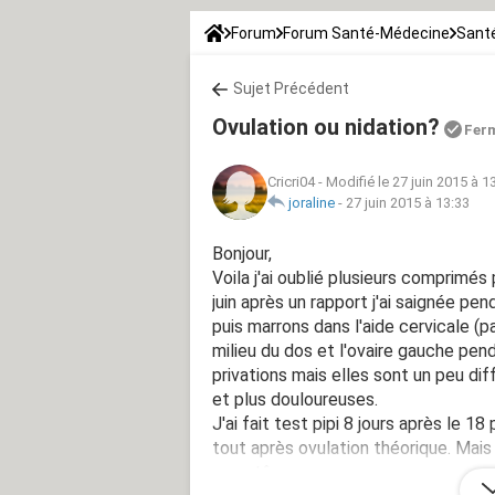
Forum
Forum Santé-Médecine
Santé
Sujet Précédent
Ovulation ou nidation?
Fer
Cricri04
-
Modifié le 27 juin 2015 à 1
joraline
-
27 juin 2015 à 13:33
Bonjour,
Voila j'ai oublié plusieurs comprimés
juin après un rapport j'ai saignée pe
puis marrons dans l'aide cervicale (p
milieu du dos et l'ovaire gauche pen
privations mais elles sont un peu d
et plus douloureuses.
J'ai fait test pipi 8 jours après le 18
tout après ovulation théorique. Mais v
symptômes.