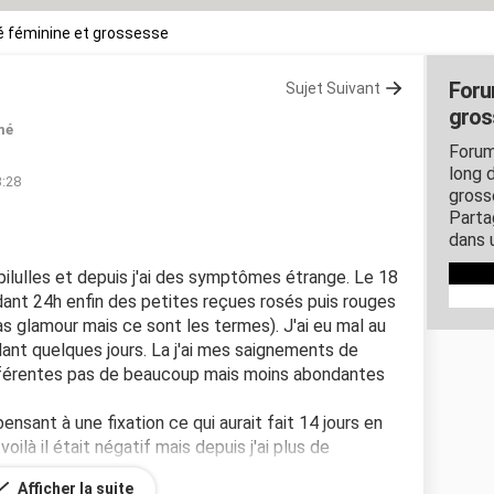
 féminine et grossesse
Foru
Sujet Suivant
gros
mé
Forum
long d
3:28
gross
Parta
dans 
 pilulles et depuis j'ai des symptômes étrange. Le 18
ndant 24h enfin des petites reçues rosés puis rouges
as glamour mais ce sont les termes). J'ai eu mal au
dant quelques jours. La j'ai mes saignements de
ifférentes pas de beaucoup mais moins abondantes
 pensant à une fixation ce qui aurait fait 14 jours en
oilà il était négatif mais depuis j'ai plus de
Afficher la suite