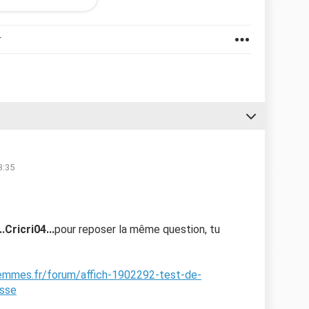
 une fixation une ovulation aide choses?
uin plus fiable à faire lundi mais cela fera que 12
t?
r
ec impatience
3:35
..Cricri04...
pour reposer la même question, tu
femmes.fr/forum/affich-1902292-test-de-
asse