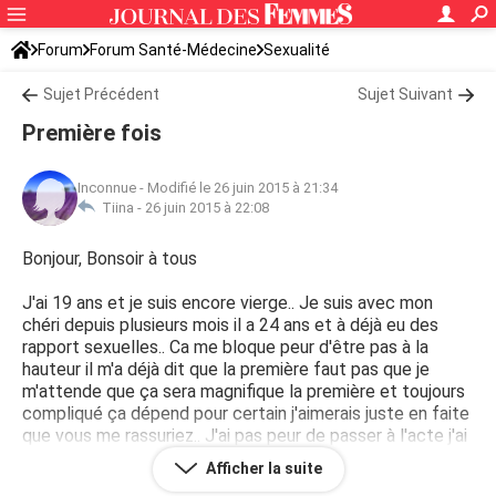
Forum
Forum Santé-Médecine
Sexualité
Sujet Précédent
Sujet Suivant
Première fois
Inconnue
-
Modifié le 26 juin 2015 à 21:34
Tiina -
26 juin 2015 à 22:08
Bonjour, Bonsoir à tous
J'ai 19 ans et je suis encore vierge.. Je suis avec mon
chéri depuis plusieurs mois il a 24 ans et à déjà eu des
rapport sexuelles.. Ca me bloque peur d'être pas à la
hauteur il m'a déjà dit que la première faut pas que je
m'attende que ça sera magnifique la première et toujours
compliqué ça dépend pour certain j'aimerais juste en faite
que vous me rassuriez.. J'ai pas peur de passer à l'acte j'ai
juste certaine crainte comment faut s'y prendre :/ Merci
Afficher la suite
d'avance pour vos conseilles