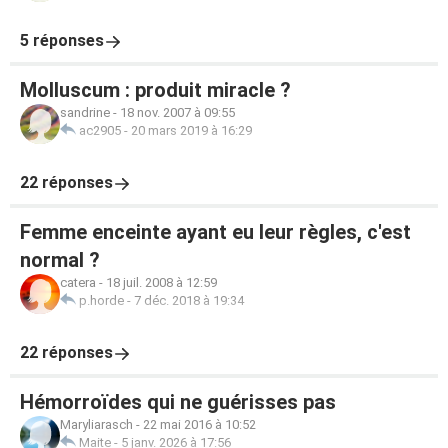
5 réponses
Molluscum : produit miracle ?
sandrine
-
18 nov. 2007 à 09:55
ac2905
-
20 mars 2019 à 16:29
22 réponses
Femme enceinte ayant eu leur règles, c'est
normal ?
catera
-
18 juil. 2008 à 12:59
p.horde
-
7 déc. 2018 à 19:34
22 réponses
Hémorroïdes qui ne guérisses pas
Maryliarasch
-
22 mai 2016 à 10:52
Maite
-
5 janv. 2026 à 17:56