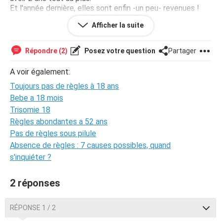
Et l'année dernière, elles sont enfin -un peu- revenues !
Mais avec 1 puis 2 puis 3 semaines d'avance, ne durant
Afficher la suite
qu'un ou deux jours et quasi inexistante, SAUF UNE FOIS,
où c'était vraiment, vraiment, vraiment abondant. Bref,
donc à peu près 3 fois en un an.
Répondre (2)
Posez votre question
Partager
Et cette année, je les attend, vainement. Je les ai eues
une seule fois il y a un mois .
A voir également:
Et depuis 2 jours, j'ai très mal au bas du dos, mais toujours
Toujours pas de règles à 18 ans
pas de règles (alors que j'aurai du les avoir il y a une
semaine.)
Bebe a 18 mois
Trisomie 18
Je n'ai jamais pris de pilules et suis vierge.
Règles abondantes a 52 ans
Pas de règles sous pilule
Je devrais peut être aussi préciser que durant mes
Absence de règles : 7 causes possibles, quand
"périodes de règles/non règles" j'avais parfois des pertes
assez brunes voire noires.
s'inquiéter ?
Voila, j'espère que vous pourrez m'aider.
2 réponses
RÉPONSE 1 / 2