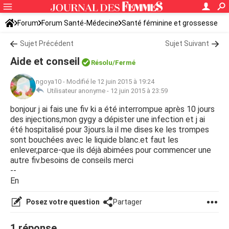
Forum
Forum Santé-Médecine
Santé féminine et grossesse
Tomber enceinte
Sujet Précédent
Sujet Suivant
Aide et conseil
Résolu/Fermé
ngoya10
-
Modifié le 12 juin 2015 à 19:24
Utilisateur anonyme -
12 juin 2015 à 23:59
bonjour j ai fais une fiv ki a été interrompue après 10 jours
des injections,mon gygy a dépister une infection et j ai
été hospitalisé pour 3jours.la il me dises ke les trompes
sont bouchées avec le liquide blanc.et faut les
enlever,parce-que ils déjà abimées pour commencer une
autre fiv.besoins de conseils merci
--
En
Posez votre question
Partager
1 réponse