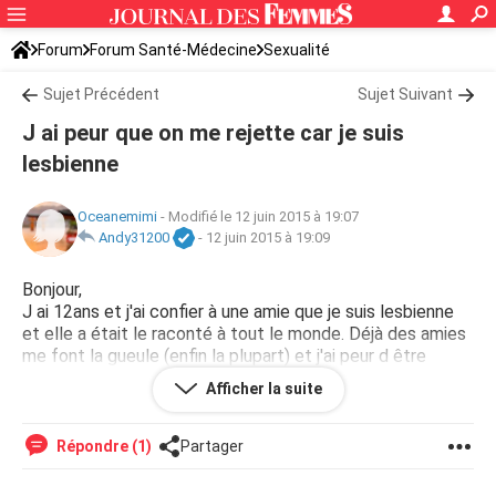
Forum
Forum Santé-Médecine
Sexualité
Sujet Précédent
Sujet Suivant
J ai peur que on me rejette car je suis
lesbienne
Oceanemimi
-
Modifié le 12 juin 2015 à 19:07
Andy31200
-
12 juin 2015 à 19:09
Bonjour,
J ai 12ans et j'ai confier à une amie que je suis lesbienne
et elle a était le raconté à tout le monde. Déjà des amies
me font la gueule (enfin la plupart) et j'ai peur d être
rejeter et de ne pas trouver une fille comme moi. Aider
Afficher la suite
moi svp
Répondre (1)
Partager