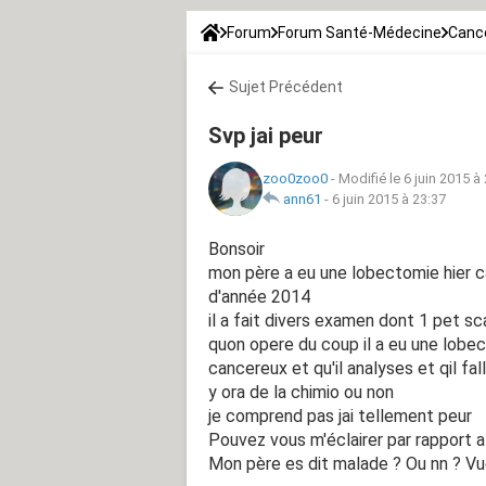
Forum
Forum Santé-Médecine
Canc
Sujet Précédent
Svp jai peur
zoo0zoo0
-
Modifié le 6 juin 2015 à
ann61
-
6 juin 2015 à 23:37
Bonsoir
mon père a eu une lobectomie hier ca
d'année 2014
il a fait divers examen dont 1 pet sc
quon opere du coup il a eu une lobec
cancereux et qu'il analyses et qil fal
y ora de la chimio ou non
je comprend pas jai tellement peur
Pouvez vous m'éclairer par rapport 
Mon père es dit malade ? Ou nn ? Vue