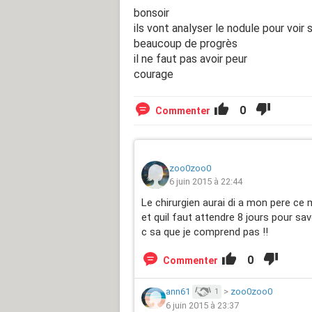
bonsoir
ils vont analyser le nodule pour voir s'
beaucoup de progrès
il ne faut pas avoir peur
courage
0
Commenter
zoo0zoo0
6 juin 2015 à 22:44
Le chirurgien aurai di a mon pere ce 
et quil faut attendre 8 jours pour sav
c sa que je comprend pas !!
0
Commenter
ann61
>
zoo0zoo0
1
6 juin 2015 à 23:37