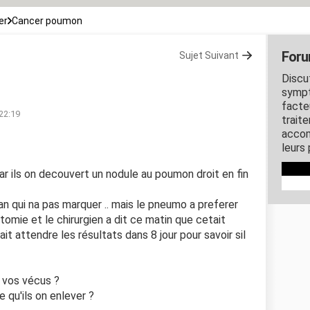
er
Cancer poumon
Foru
Sujet Suivant
Discu
sympt
facte
 22:19
trait
accom
leurs
r ils on decouvert un nodule au poumon droit en fin
an qui na pas marquer .. mais le pneumo a preferer
tomie et le chirurgien a dit ce matin que cetait
lait attendre les résultats dans 8 jour pour savoir sil
a vos vécus ?
 qu'ils on enlever ?