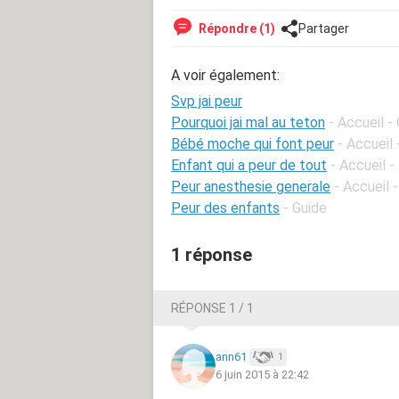
Répondre (1)
Partager
A voir également:
Svp jai peur
Pourquoi jai mal au teton
- Accueil 
Bébé moche qui font peur
- Accueil
Enfant qui a peur de tout
- Accueil -
Peur anesthesie generale
- Accueil 
Peur des enfants
- Guide
1 réponse
RÉPONSE 1 / 1
ann61
1
6 juin 2015 à 22:42